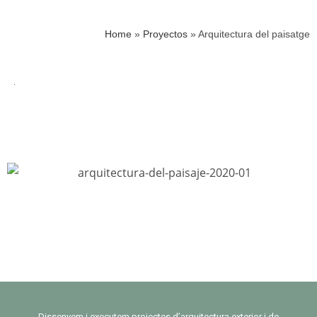
Home
»
Proyectos
»
Arquitectura del paisatge
Dissenyem i executem projectes d’arquitectura exterior i de