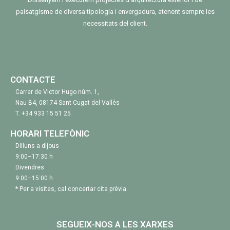
paisatgisme de diversa tipologia i envergadura, atenent sempre les
necessitats del client.
CONTACTE
Carrer de Victor Hugo núm. 1,
Nau B4, 08174 Sant Cugat del Vallès
T.
+34 933 15 51 25
HORARI TELEFÒNIC
Dilluns a dijous
9:00–17:30 h
Divendres
9:00–15:00 h
* Per a visites, cal concertar cita prèvia.
SEGUEIX-NOS A LES XARXES