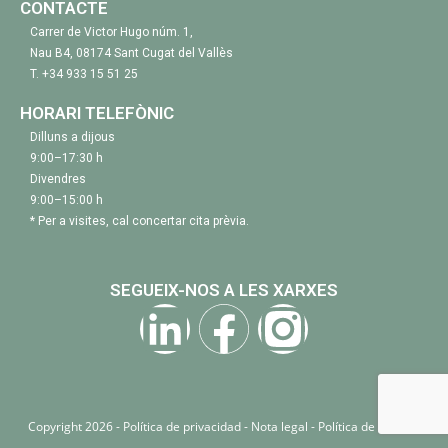
CONTACTE
Carrer de Victor Hugo núm. 1,
Nau B4, 08174 Sant Cugat del Vallès
T.
+34 933 15 51 25
HORARI TELEFÒNIC
Dilluns a dijous
9:00–17:30 h
Divendres
9:00–15:00 h
* Per a visites, cal concertar cita prèvia.
SEGUEIX-NOS A LES XARXES
Copyright 2026 -
Política de privacidad
-
Nota legal
-
Política de cookies