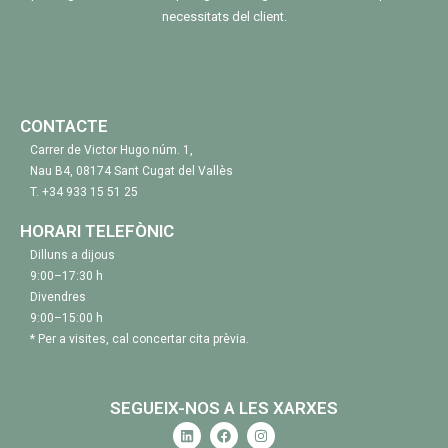
necessitats del client.
CONTACTE
Carrer de Victor Hugo núm. 1,
Nau B4, 08174 Sant Cugat del Vallès
T.
+34 933 15 51 25
HORARI TELEFÒNIC
Dilluns a dijous
9:00–17:30 h
Divendres
9:00–15:00 h
* Per a visites, cal concertar cita prèvia.
SEGUEIX-NOS A LES XARXES