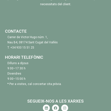
necessitats del client.
CONTACTE
Carrer de Victor Hugo núm. 1,
Nau B4, 08174 Sant Cugat del Vallès
T.
+34 933 15 51 25
HORARI TELEFÒNIC
Dilluns a dijous
9:00–17:30 h
Divendres
9:00–15:00 h
* Per a visites, cal concertar cita prèvia.
SEGUEIX-NOS A LES XARXES