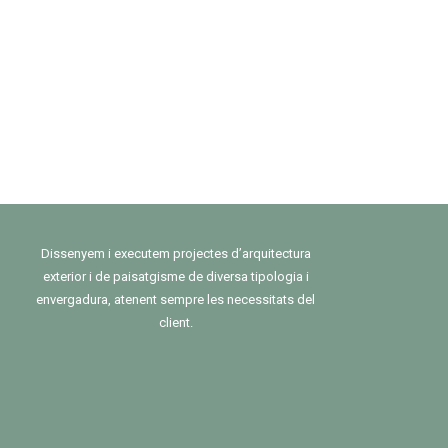
Dissenyem i executem projectes d’arquitectura
exterior i de paisatgisme de diversa tipologia i
envergadura, atenent sempre les necessitats del
client.