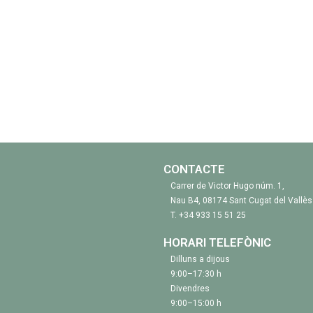
CONTACTE
Carrer de Victor Hugo núm. 1,
Nau B4, 08174 Sant Cugat del Vallès
T.
+34 933 15 51 25
HORARI TELEFÒNIC
Dilluns a dijous
9:00–17:30 h
Divendres
9:00–15:00 h