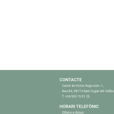
CONTACTE
Carrer de Victor Hugo núm. 1,
Nau B4, 08174 Sant Cugat del Vallès
T.
+34 933 15 51 25
HORARI TELEFÒNIC
Dilluns a dijous