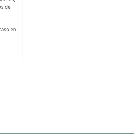
os de
 caso en