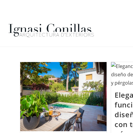
Elega
funci
dise
con t