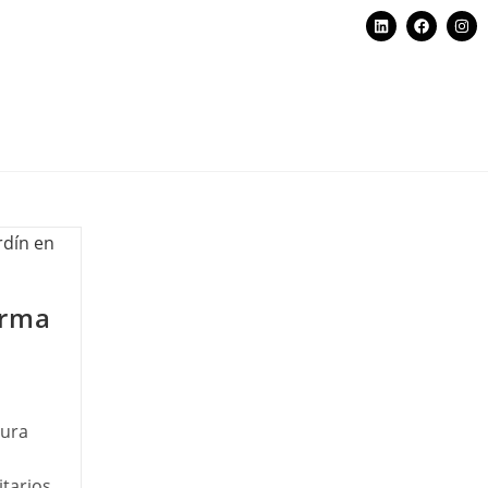
orma
t
tura
tarios,