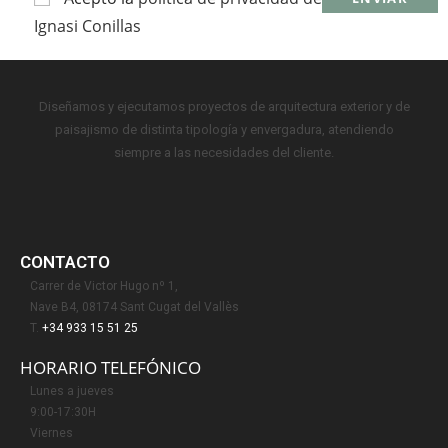
Ignasi Conillas
Diseñamos y ejecutamos proyectos de arquitectura exterior y de
paisajismo de distinta tipología y envergadura, atendiendo
siempre a las necesidades del cliente.
CONTACTO
Carrer de Victor Hugo nº 1,
Nave B4, 08174 Sant Cugat del Vallès
T.
+34 933 15 51 25
HORARIO TELEFÓNICO
Lunes a jueves
9:00-17:30H
Viernes