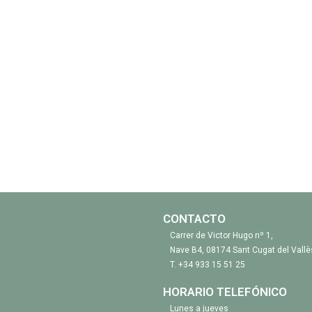
CONTACTO
Carrer de Victor Hugo nº 1,
Nave B4, 08174 Sant Cugat del Vallè
T.
+34 933 15 51 25
HORARIO TELEFÓNICO
Lunes a jueves