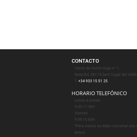
CONTACTO
Carrer de Victor Hugo nº 1,
Nave B4, 08174 Sant Cugat del Vallè
T.
+34 933 15 51 25
HORARIO TELEFÓNICO
Lunes a jueves
9:00-17:30H
Viernes
9:00-15:00H
*Para visitas se debe concertar una 
previa.