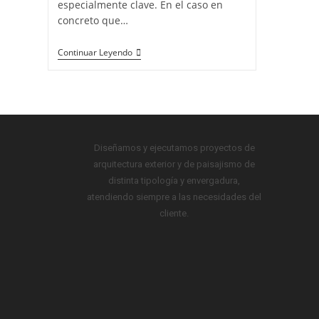
especialmente clave. En el caso en
concreto que…
Continuar Leyendo
Diseñamos y ejecutamos proyectos de
arquitectura exterior y de paisajismo de
distinta tipología y envergadura,
atendiendo siempre a las necesidades del
cliente.