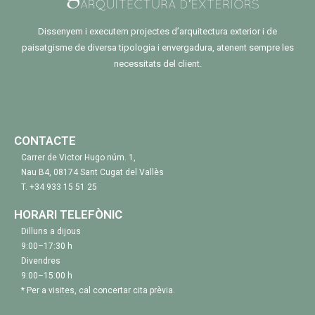
Dissenyem i executem projectes d’arquitectura exterior i de
paisatgisme de diversa tipologia i envergadura, atenent sempre les
necessitats del client.
CONTACTE
Carrer de Victor Hugo núm. 1,
Nau B4, 08174 Sant Cugat del Vallès
T.
+34 933 15 51 25
HORARI TELEFÒNIC
Dilluns a dijous
9:00–17:30 h
Divendres
9:00–15:00 h
* Per a visites, cal concertar cita prèvia.