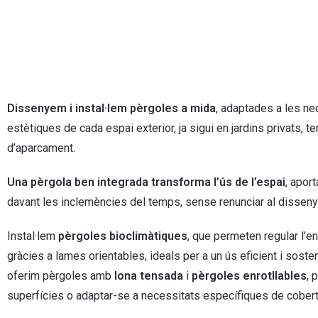
Dissenyem i instal·lem pèrgoles a mida
, adaptades a les ne
estètiques de cada espai exterior, ja sigui en jardins privats, 
d’aparcament.
Una pèrgola ben integrada transforma l’ús de l’espai
, apor
davant les inclemències del temps, sense renunciar al disseny i 
Instal·lem
pèrgoles bioclimàtiques
, que permeten regular l’en
gràcies a lames orientables, ideals per a un ús eficient i soste
oferim pèrgoles amb
lona tensada
i
pèrgoles enrotllables
, 
superfícies o adaptar-se a necessitats específiques de cobert