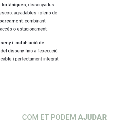
 botàniques
, dissenyades
escos, agradables i plens de
aparcament
, combinant
d’accés o estacionament.
seny i instal·lació de
del disseny fins a l’execució.
ecable i perfectament integrat
COM ET PODEM
AJUDAR