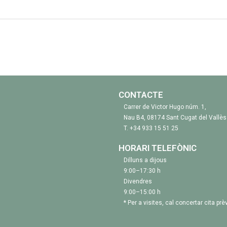
CONTACTE
Carrer de Victor Hugo núm. 1,
Nau B4, 08174 Sant Cugat del Vallès
T.
+34 933 15 51 25
HORARI TELEFÒNIC
Dilluns a dijous
9:00–17:30 h
Divendres
9:00–15:00 h
* Per a visites, cal concertar cita prèv