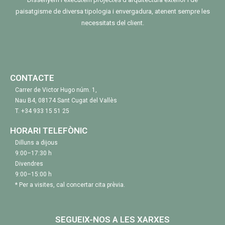
paisatgisme de diversa tipologia i envergadura, atenent sempre les
necessitats del client.
CONTACTE
Carrer de Victor Hugo núm. 1,
Nau B4, 08174 Sant Cugat del Vallès
T.
+34 933 15 51 25
HORARI TELEFÒNIC
Dilluns a dijous
9:00–17:30 h
Divendres
9:00–15:00 h
* Per a visites, cal concertar cita prèvia.
SEGUEIX-NOS A LES XARXES