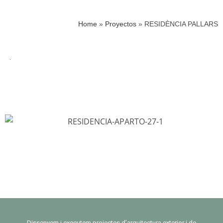
Home
»
Proyectos
»
RESIDÈNCIA PALLARS
Dissenyem i executem projectes d’arquitectura exterior i de