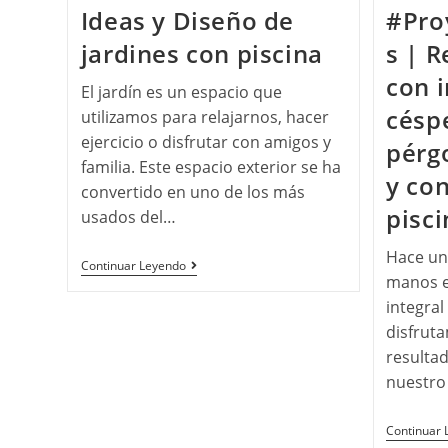
Ideas y Diseño de
#Pro
jardines con piscina
s | R
con i
El jardín es un espacio que
céspe
utilizamos para relajarnos, hacer
ejercicio o disfrutar con amigos y
pérg
familia. Este espacio exterior se ha
y co
convertido en uno de los más
pisci
usados del…
Hace un
Continuar Leyendo
manos e
integral
disfrut
resultad
nuestro
Continuar 