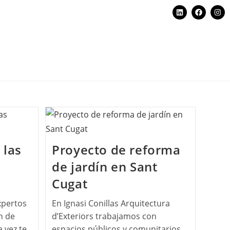
 las
Proyecto de reforma
de jardín en Sant
Cugat
xpertos
En Ignasi Conillas Arquitectura
n de
d’Exteriors trabajamos con
a vez te
espacios públicos y comunitarios,