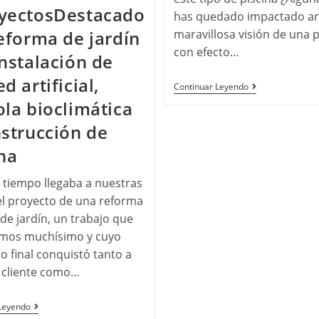
yectosDestacado
has quedado impactado an
eforma de jardín
maravillosa visión de una p
con efecto…
nstalación de
d artificial,
Continuar Leyendo
ola bioclimática
nstrucción de
na
 tiempo llegaba a nuestras
l proyecto de una reforma
 de jardín, un trabajo que
amos muchísimo y cuyo
o final conquistó tanto a
 cliente como…
Leyendo